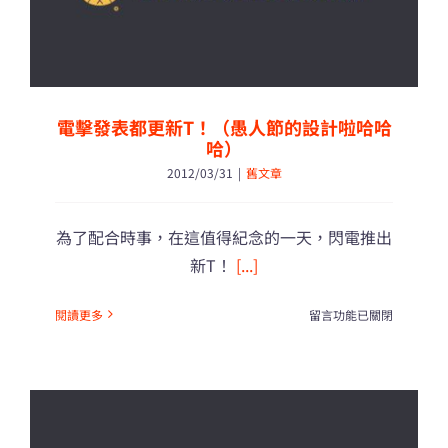
不
到
自
己
人
生
電擊發表都更新T！（愚人節的設計啦哈哈
方
哈）
向
2012/03/31
|
舊文章
的
人，
你
為了配合時事，在這值得紀念的一天，閃電推出
願
意
新T！
[...]
拯
救
在
閱讀更多
留言功能已關閉
她
〈電
嗎?〉
擊
中
發
表
都
更