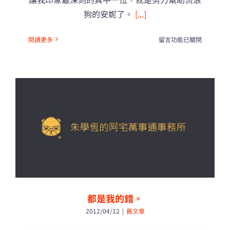
狗的安妮了。
[...]
在
閱讀更多
留言功能已關閉
〈你
想
過，
被
你
愛
過，
此
時
又
不
愛
的
牠
都是我的錯。
嗎？〉
2012/04/12
|
舊文章
中