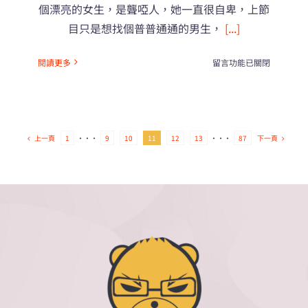
個漂亮的女生，是聾啞人，她一直很自卑，上節
目只是想找個普普通通的男生，
[...]
在
閱讀更多
留言功能已關閉
〈史
上
最
動
人
上一頁
下一頁
1
···
9
10
11
12
13
···
87
的
告
白
～
～
～〉
中