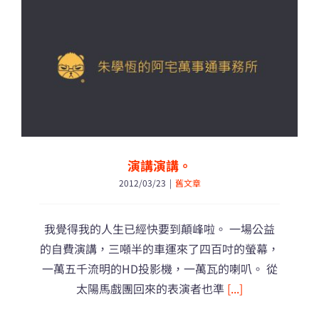
生，
干
你
屁
事！〉
中
演講演講。
2012/03/23
|
舊文章
我覺得我的人生已經快要到顛峰啦。 一場公益
的自費演講，三噸半的車運來了四百吋的螢幕，
一萬五千流明的HD投影機，一萬瓦的喇叭。 從
太陽馬戲團回來的表演者也準
[...]