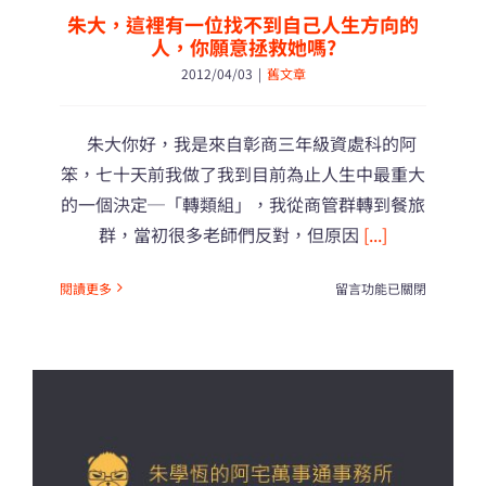
朱大，這裡有一位找不到自己人生方向的
人，你願意拯救她嗎?
2012/04/03
|
舊文章
朱大你好，我是來自彰商三年級資處科的阿
笨，七十天前我做了我到目前為止人生中最重大
的一個決定─「轉類組」，我從商管群轉到餐旅
群，當初很多老師們反對，但原因
[...]
在
閱讀更多
留言功能已關閉
〈朱
大，
這
裡
有
一
位
找