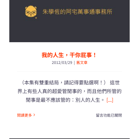
新
T！
（愚
人
節
的
設
計
我的人生，干你屁事！
啦
2012/03/29
|
舊文章
哈
哈
哈）〉
（本集有雙重結局，請記得要點選啊！） 這世
中
界上有些人真的超愛管閒事的，而且他們所管的
閒事是最不應該管的：別人的人生。
[...]
在
閱讀更多
留言功能已關閉
〈我
的
人