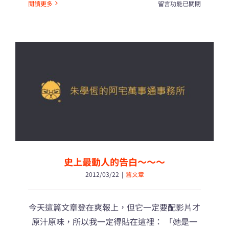
在
閱讀更多
留言功能已關閉
〈演
講
演
講。〉
中
史上最動人的告白～～～
2012/03/22
|
舊文章
今天這篇文章登在爽報上，但它一定要配影片才
原汁原味，所以我一定得貼在這裡： 「她是一