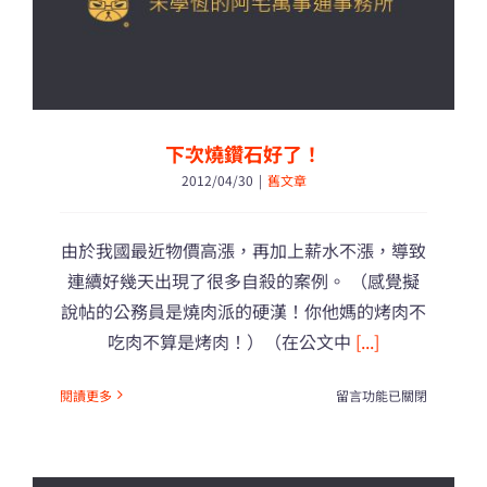
刑
這
麼
輕？〉
中
下次燒鑽石好了！
2012/04/30
|
舊文章
由於我國最近物價高漲，再加上薪水不漲，導致
連續好幾天出現了很多自殺的案例。 （感覺擬
說帖的公務員是燒肉派的硬漢！你他媽的烤肉不
吃肉不算是烤肉！）（在公文中
[...]
在
閱讀更多
留言功能已關閉
〈下
次
燒
鑽