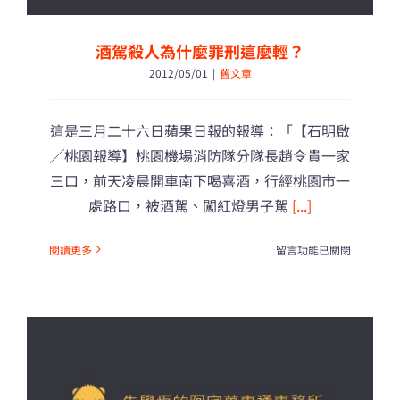
酒駕殺人為什麼罪刑這麼輕？
2012/05/01
|
舊文章
這是三月二十六日蘋果日報的報導：「【石明啟
╱桃園報導】桃園機場消防隊分隊長趙令貴一家
三口，前天凌晨開車南下喝喜酒，行經桃園市一
處路口，被酒駕、闖紅燈男子駕
[...]
在
閱讀更多
留言功能已關閉
〈酒
駕
殺
人
為
什
麼
罪