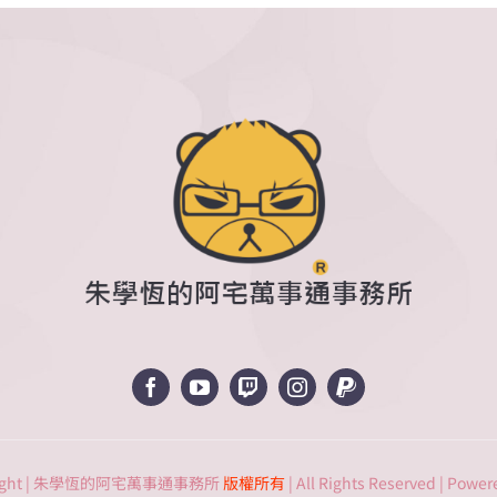
預
告】
王
美
花
居
然
用
台
電
停
電
平
均
只
有
幾
秒
來
唬
弄
pyright | 朱學恆的阿宅萬事通事務所
版權所有
| All Rights Reserved | Powe
民