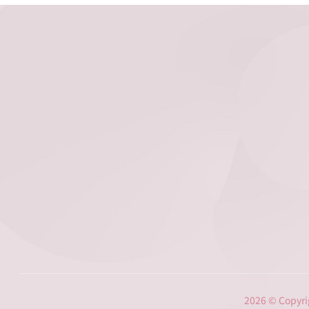
篩
從
陰
此
性
消
一
失，
條
國
線，
軍
陽
守
性
護
兩
台
條
灣
線，
風
但
險
有
大
種
增〉
快
中
篩
連
一
條
線
都
2026 © Co
沒，