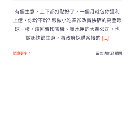
有個生意，上下都打點好了，一個月就包你獲利
上億，你幹不幹? 跟做小吃業卻改賣快篩的高登環
球一樣，這回賣印表機、墨水匣的大鑫公司，也
做起快篩生意，將政府採購案接的
[...]
在
閱讀更多
留言功能已關閉
〈食
藥
署
長
吳
秀
梅
嗆
立
委，
騙
民
眾，