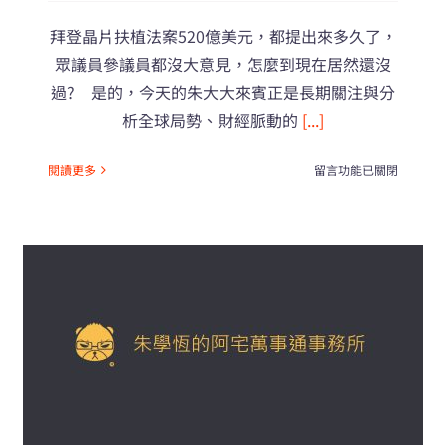
拜登晶片扶植法案520億美元，都提出來多久了，
眾議員參議員都沒大意見，怎麼到現在居然還沒
過? 是的，今天的朱大大來賓正是長期關注與分
析全球局勢、財經脈動的
[...]
在
閱讀更多
留言功能已關閉
〈拜
登
的
政
績
岌
岌
可
危，
台
灣
的
電