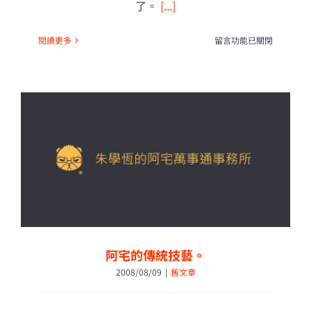
了。
[...]
在
閱讀更多
留言功能已關閉
〈給
吳
道
源
警
員
的
一
封
信。〉
中
阿宅的傳統技藝。
2008/08/09
|
舊文章