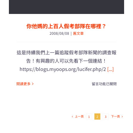
親
節
快
樂
你他媽的上百人假考部隊在哪裡？
篇！〉
2008/08/08
|
舊文章
中
這是持續我們上一篇追蹤假考部隊新聞的調查報
告！有興趣的人可以先看下一個連結！
https://blogs.myoops.org/lucifer.php/2
[...]
在
閱讀更多
留言功能已關閉
〈你
他
媽
的
上
上一頁
下一頁
1
2
3
百
人