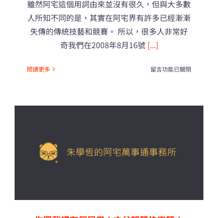
雖然阿宅這個用詞由來並沒有很久，但與大多數
人所知不同的是，其實在阿宅界有許多已經漸漸
失傳的傳統技藝和競賽。 所以，很多人非常好
奇我們在2008年8月16號
[...]
在
閱讀更多
留言功能已關閉
〈阿
宅
的
傳
統
技
藝。〉
中