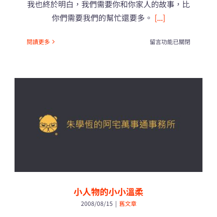
我也終於明白，我們需要你和你家人的故事，比
你們需要我們的幫忙還要多。
[...]
在
閱讀更多
留言功能已關閉
〈我
們
需
要
你
們，
比
你
們
需
要
我
們
還
小人物的小小溫柔
要
2008/08/15
|
舊文章
多…..〉
中