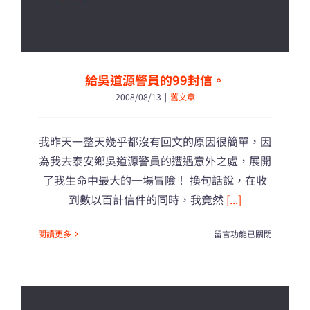
信！〉
中
給吳道源警員的99封信。
2008/08/13
|
舊文章
我昨天一整天幾乎都沒有回文的原因很簡單，因
為我去泰安鄉吳道源警員的遭遇意外之處，展開
了我生命中最大的一場冒險！ 換句話說，在收
到數以百計信件的同時，我竟然
[...]
在
閱讀更多
留言功能已關閉
〈給
吳
道
源
警