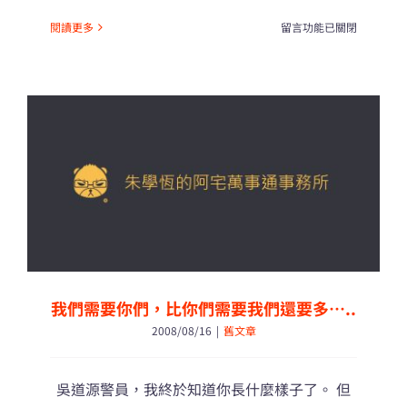
在
閱讀更多
留言功能已關閉
〈網
路
上
最
紅
的
研
究
僧！〉
中
我們需要你們，比你們需要我們還要多…..
2008/08/16
|
舊文章
吳道源警員，我終於知道你長什麼樣子了。 但