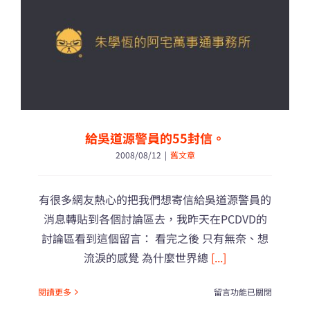
員
的
99
封
信。〉
中
給吳道源警員的55封信。
2008/08/12
|
舊文章
有很多網友熱心的把我們想寄信給吳道源警員的
消息轉貼到各個討論區去，我昨天在PCDVD的
討論區看到這個留言： 看完之後 只有無奈、想
流淚的感覺 為什麼世界總
[...]
在
閱讀更多
留言功能已關閉
〈給