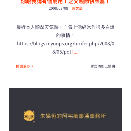
你跟我講有個屁用！之父親節快樂篇！
2008/08/08
|
舊文章
最近本人顯然天氣熱，血氣上湧經常作很多白爛
的事情。
https://blogs.myoops.org/lucifer.php/2008/0
8/05/pol
[...]
在
閱讀更多
留言功能已關閉
〈你
跟
我
講
有
個
屁
用！
之
父