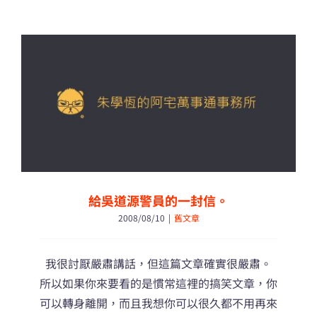
吳
道
源
警
員
的
55
封
信。〉
中
給吳道源警員的一封信。
2008/08/10
|
舊文章
我很討厭嚴肅講話，但這篇文章確實很嚴肅。
所以如果你來要看的是慣常這裡的搞笑文章，你
可以轉身離開，而且我想你可以很久都不用再來