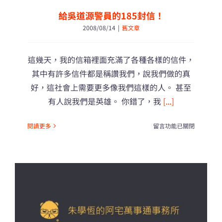
給吳道源警員的185封信！
2008/08/14
|
舊文章
這幾天，我的信箱裡面充滿了各種各樣的信件，
其中有許多信件都是稱讚我們，說我們做的真
好，這社會上需要更多像我們這樣的人。 甚至
有人說我們是英雄。 你錯了，我
[...]
在
閱讀更多
留言功能已關閉
〈給
吳
道
源
警
員
的
185
封