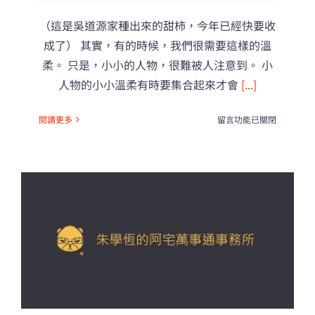
（這是吳道源家種出來的甜柿，今年已經快要收
成了） 其實，有的時候，我們很需要這樣的溫
柔。 只是，小小的人物，很難被人注意到。 小
人物的小小溫柔有時要集合起來才會
[...]
在
閱讀更多
留言功能已關閉
〈小
人
物
的
小
小
溫
柔〉
中