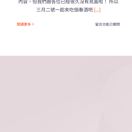
內容，但我們跟各位已經很久沒有見面啦！ 所以
三月二號一起來吃個春酒吧
[...]
在
閱讀更多
留言功能已關閉
〈以
前
過
年
啊！
（香
腸
篇）
還
有
來
吃
春
酒
啦！〉
中