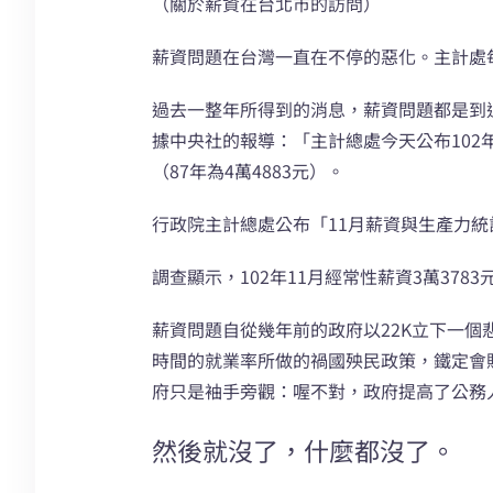
（關於薪資在台北市的訪問）
薪資問題在台灣一直在不停的惡化。主計處
過去一整年所得到的消息，薪資問題都是到
據中央社的報導：「主計總處今天公布102年
（87年為4萬4883元）。
行政院主計總處公布「11月薪資與生產力
調查顯示，102年11月經常性薪資3萬3783
薪資問題自從幾年前的政府以22K立下一
時間的就業率所做的禍國殃民政策，鐵定會
府只是袖手旁觀：喔不對，政府提高了公務
然後就沒了，什麼都沒了。