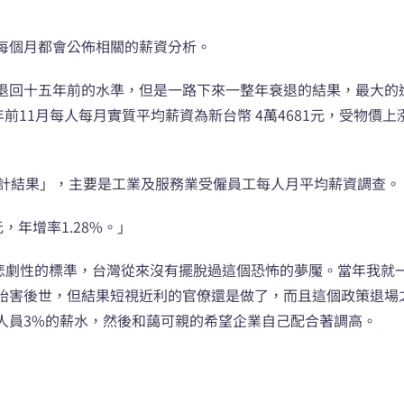
每個月都會公佈相關的薪資分析。
退回十五年前的水準，但是一路下來一整年衰退的結果，最大的
前11月每人每月實質平均薪資為新台幣 4萬4681元，受物價
統計結果」，主要是工業及服務業受僱員工每人月平均薪資調查。
元，年增率1.28%。」
個悲劇性的標準，台灣從來沒有擺脫過這個恐怖的夢魘。當年我就
貽害後世，但結果短視近利的官僚還是做了，而且這個政策退場
人員3%的薪水，然後和藹可親的希望企業自己配合著調高。