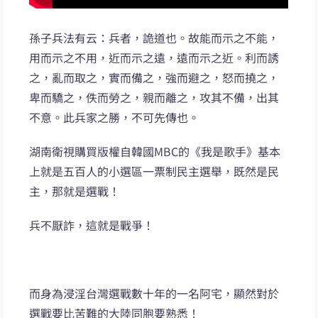
孫子兵法有云：兵者，詭道也。故能而示之不能，
用而示之不用，近而示之遠，遠而示之近。利而誘
之，亂而取之，實而備之，強而避之，怒而撓之，
卑而驕之，佚而勞之，親而離之，攻其不備，出其
不意。此兵家之勝，不可先傳也。
湖南衛視購買版權自韓國MBC的《我是歌手》基本
上就是五百人的小選區一票制民主選舉，既然是民
主，那就是選戰！
兵不厭詐，這就是戰爭！
而身為浸淫台灣選戰數十年的一名阿宅，顯然對於
選戰要比苦難的大陸同胞要熟悉！