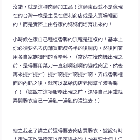
沒錯，就是這種肉類加工品！這類東西並不是像現
在的台灣一樣是生長在便利商店或是大賣場裡面
的！而是實際上由各家的媽媽們培育出來的！
小時候在家自己種植香腸的流程是這樣的！基本上
你必須要先去肉舖買肥瘦各半的後腿肉，然後回家
用各自家族獨門的香辛料，（當然在攪肉機出現之
前，是得要用菜刀一直剁啊剁啊的變成肉泥，然後
再來攪拌攪拌）攪拌啊攪拌啊攪拌啊，弄成香腸裡
面的內餡之後，就可以拿給肉店老闆幫忙灌香腸
了！（據說在這項服務出現之前，還得自己用鐵絲
弄開腸衣自己一湯匙一湯匙的灌進去！）
總之我忘了講之前還得要去肉店買腸衣，據說有時
人家洗不乾淨還可以用可樂來泡！怕有留大便！但