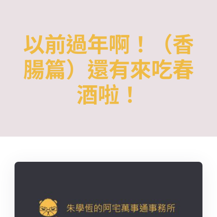
Skip
to
以前過年啊！（香
content
腸篇）還有來吃春
酒啦！