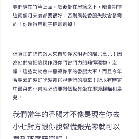
腸們纏在竹竿上面，然後掛在屋簷之下，暗自期待
這兩個月天氣都要很好，否則風乾香腸失敗會發霉
的！你還得用刷子把霉刷掉！
但真正的恐怖敵人來自於你家附近的貓兒鳥兒！因
為他們會把這視作跟你鬥智鬥力的難得獵物，沒
錯！這些動物會來獵殺你家的香腸大軍！而且今年
香腸灌的越好吃越難逃脫他們的魔掌！所以有時家
中最菜的小弟就必須要搬個板凳坐在那邊趕貓和鳥
兒！
我們當年的香腸才不像是現在你去
小七對方跟你說聲慌銀光零就可以
買到那麼簡單呢！