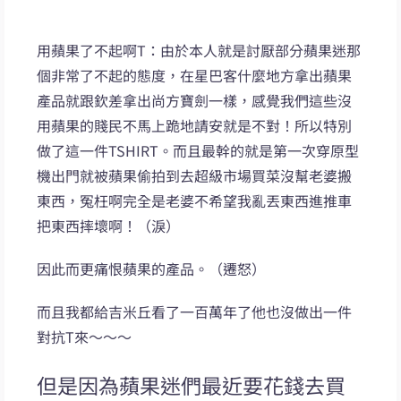
用蘋果了不起啊T：由於本人就是討厭部分蘋果迷那
個非常了不起的態度，在星巴客什麼地方拿出蘋果
產品就跟欽差拿出尚方寶劍一樣，感覺我們這些沒
用蘋果的賤民不馬上跪地請安就是不對！所以特別
做了這一件TSHIRT。而且最幹的就是第一次穿原型
機出門就被蘋果偷拍到去超級市場買菜沒幫老婆搬
東西，冤枉啊完全是老婆不希望我亂丟東西進推車
把東西摔壞啊！（淚）
因此而更痛恨蘋果的產品。（遷怒）
而且我都給吉米丘看了一百萬年了他也沒做出一件
對抗T來～～～
但是因為蘋果迷們最近要花錢去買