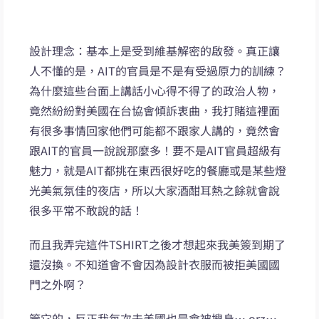
設計理念：基本上是受到維基解密的啟發。真正讓
人不懂的是，AIT的官員是不是有受過原力的訓練？
為什麼這些台面上講話小心得不得了的政治人物，
竟然紛紛對美國在台協會傾訴衷曲，我打賭這裡面
有很多事情回家他們可能都不跟家人講的，竟然會
跟AIT的官員一說說那麼多！要不是AIT官員超級有
魅力，就是AIT都挑在東西很好吃的餐廳或是某些燈
光美氣氛佳的夜店，所以大家酒酣耳熱之餘就會說
很多平常不敢說的話！
而且我弄完這件TSHIRT之後才想起來我美簽到期了
還沒換。不知道會不會因為設計衣服而被拒美國國
門之外啊？
管它的，反正我每次去美國也是會被搜身….orz….