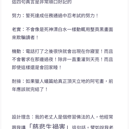
這四句真言是非常順口好記的
努力：誓死達成任務通過中忍考試的努力！
老實：不會像是死神漂白水一樣動輒用整頁黑畫面
來欺騙讀者！
機動：電話打了之後很快就會出現在你寢室！而且
不會奢求在那邊過夜！除非一直重灌到天亮！而且
即使這樣還是會回家睡！
耐操：如果獵人蟻篇給真正頂天立地的阿宅畫，前
年應該就完結了！
設計理念：我的老丈人是個修習佛法的人，他經常
「慈悲生禍害」
跟我講
這句話。譬如說我老