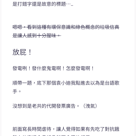
是打錯字還是故意的標題…..
嗯嗯，看到這種有環保意識和綠色概念的垃圾信真
是讓人感到十分腥味。
放屁！
發電咧！發什麼鬼電啊！怎麼發電啊！
順帶一題，底下那個袁小迪我點進去以為是台語歌
手。
沒想到是老共的代開發票廣告。（洩氣）
前面寫長時間虐待，讓人覺得如果有先吃了對抗餓