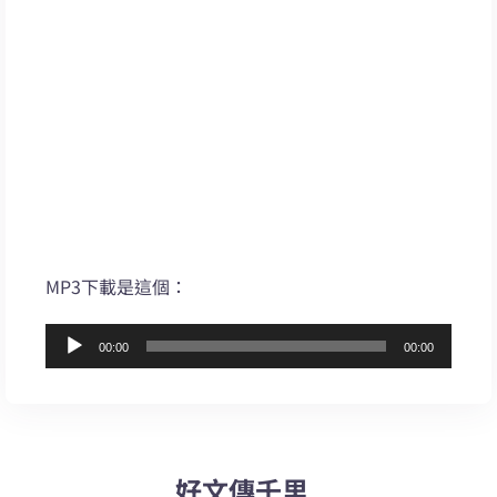
MP3下載是這個：
音
00:00
00:00
訊
播
放
器
好文傳千里