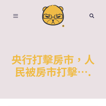
Skip
to
content
Toggle
Navigation
首頁
部落格
央行打擊房市，人
所有影片
民被房市打擊….
賣場
關於我