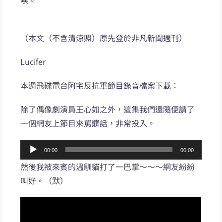
（本文（不含清涼照）原先登於非凡新聞週刊）
Lucifer
本週飛碟電台阿宅反抗軍節目錄音檔案下載：
除了偶像劇演員王心如之外，這集我們還隨便請了
一個網友上節目來罵髒話，非常投入。
音
00:00
00:00
訊
然後我被來賓的溫馴貓打了一巴掌～～～網友紛紛
播
叫好。（默）
放
器