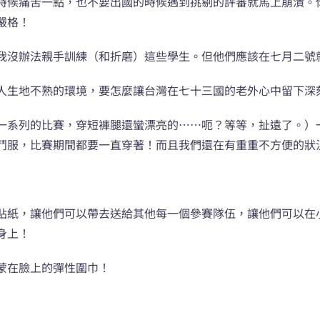
時候痛苦一點，也不要出國的時候遇到挑剔的評審就馬上崩潰。
嚴格！
我沒辦法親手訓練（和折磨）這些學生。但他們應該在七月二號
人生地不熟的環境，要怎麼讓台灣在七十三國的老外心中留下深
一系列的比賽，穿短褲腿還蠻漂亮的……呃？等等，扯遠了。）
鬥服，比賽期間都要一直穿著！而且我們還在有重重不方便的狀
貼紙，讓他們可以帶去送給其他每一個參賽隊伍，讓他們可以在
身上！
蒙在臉上的彈性圍巾！