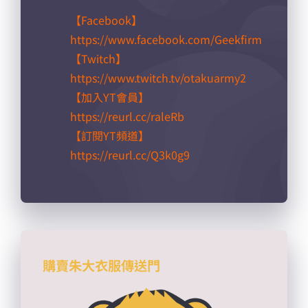
【Facebook】
https://www.facebook.com/Geekfirm
【Twitch】
https://www.twitch.tv/otakuarmy2
【加入YT會員】
https://reurl.cc/raleRb​
【訂閱YT頻道】
https://reurl.cc/Q3k0g9​
購賣朱大衣服傳送門