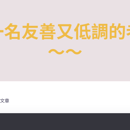
一名友善又低調的
～～
文章