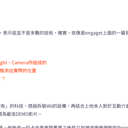
表示這並不是多難的技術，確實，就像是engaget上面的一篇
ght、Camera所組成的
以推測出實際的位置
了？
了「現有」的科技，透過拆裝Wii的設備，再結合上他本人對於互
g選為最佳DEMO影片。
他後來一從卡內基美隆畢業之後就立刻被收編進微軟的Project