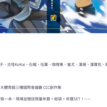
n、九子、古怪KoKai、石榴、伍薰、咖哩東、蚩尤、漢揚、漢寶包、
，台大體育館三樓國際會議廳 CCC創作集
費索取一本，現場並贈送限量年曆 + 紙袋 + 年曆SET！∼∼