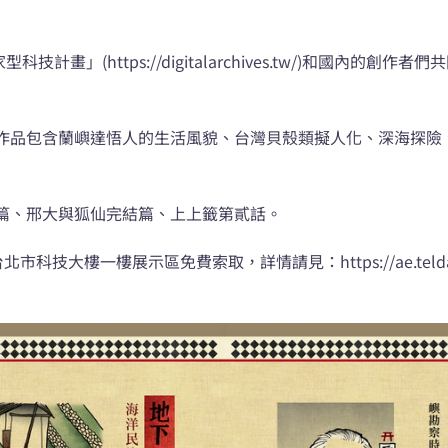
計畫」(https://digitalarchives.tw/)和國內的
作品包含蘭嶼達悟人的生活風貌、台灣貝殼類擬人化、深海探險
篇、邢大與狐仙完結篇、上上籤第貳話。
北市科技大樓一樓展示區免費索取，詳情請見：https://ae.telda