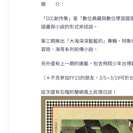
簡 介：
「CCC創作集」是「數位典藏與數位學習國家型科技
插畫與小說的形式來述說。
第三期推出「大海深深藍藍的」專輯，特集
冒險、海穹系列前傳小說。
另外還有上一期的連載，包含飛翔少年台博
（＊不克參加FF15的朋友，3/5∼3/19可於台
這次還有石榴的蘭嶼風土民情日誌！