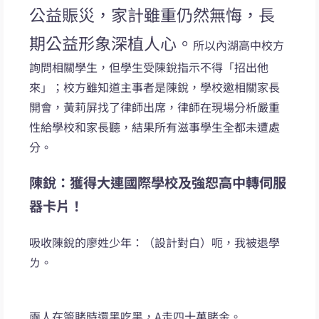
公益賑災，家計雖重仍然無悔，長
期公益形象深植人心。
所以內湖高中校方
詢問相關學生，但學生受陳銳指示不得「招出他
來」；校方雖知道主事者是陳銳，學校邀相關家長
開會，黃莉屏找了律師出席，律師在現場分析嚴重
性給學校和家長聽，結果所有滋事學生全都未遭處
分。
陳銳：獲得大連國際學校及強恕高中轉伺服
器卡片！
吸收陳銳的廖姓少年：（設計對白）呃，我被退學
ㄌ。
兩人在簽賭時還黑吃黑，A走四十萬賭金。