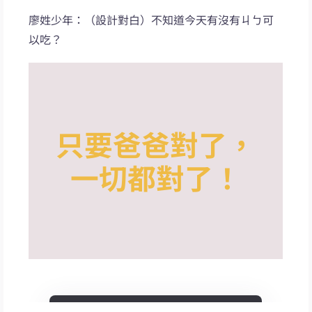
廖姓少年：（設計對白）不知道今天有沒有ㄐㄅ可
以吃？