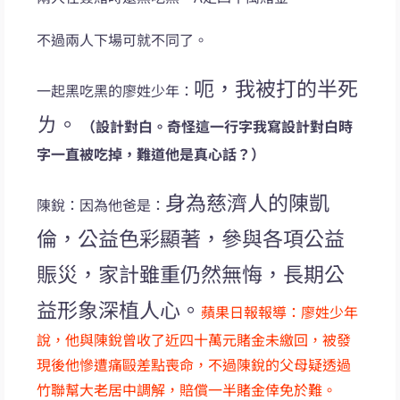
不過兩人下場可就不同了。
呃，我被打的半死
一起黑吃黑的廖姓少年：
ㄌ。
（設計對白。奇怪這一行字我寫設計對白時
字一直被吃掉，難道他是真心話？）
身為慈濟人的陳凱
陳銳：因為他爸是：
倫，公益色彩顯著，參與各項公益
賑災，家計雖重仍然無悔，長期公
益形象深植人心。
蘋果日報報導：廖姓少年
說，他與陳銳曾收了近四十萬元賭金未繳回，被發
現後他慘遭痛毆差點喪命，不過陳銳的父母疑透過
竹聯幫大老居中調解，賠償一半賭金倖免於難。