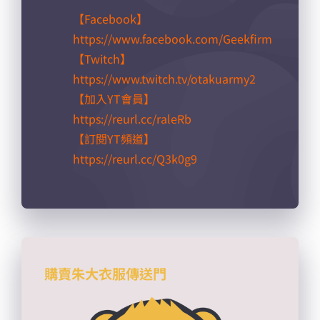
【Facebook】
https://www.facebook.com/Geekfirm
【Twitch】
https://www.twitch.tv/otakuarmy2
【加入YT會員】
https://reurl.cc/raleRb​
【訂閱YT頻道】
https://reurl.cc/Q3k0g9​
購賣朱大衣服傳送門