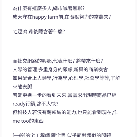
為什麼有這麼多人,總市喊著無聊?
成天守在happy farm前,在魔獸努力的當農夫?
宅經濟,背後隱含著什麼?
而社交網路的興起,代表什麼? 將帶來什麼?
人際的管理,多重身分的顧慮,新興的商業機會
如果配合上人類學,行為學,心理學,社會學等等,了解
來龍去脈
若能更進一步的看到未來,當需求出現時商品已經
ready行銷,啓不大快?
但科技人若沒有跨領域的能力,也只能看到現在,作
me too的東西
[一般]的宅工程師,跟宅男,似乎面對類似的問題