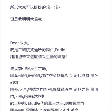
所以大家可以好好的想一想。
但是我明明就很宅！
Dear 朱大,
我是工研院資通所的同仁,Eddie
謝謝您帶來這麼精采生動的演講!
我以前也很愛打電動,
國產:仙劍,軒轅劍,超時空英雄傳說,新絕代雙驕,風色
幻想
國外:太八,柏德之門系列,異域鎮魂曲,絕冬之夜,魔法
門,巫術,暗黑破壞神
線上遊戲: Mud時代的萬王之王,到魔獸世界
國高中打電動時,也從中學到了不少英文