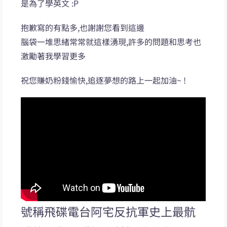
是為了學英文 :P
抱歉寫的有點多,也謝謝您看到這邊
腦袋一堆思緒常常就這樣湧現,許多的問題和思考也
激勵著我學習更多
祝您賺奶粉錢愉快,追逐夢想的路上一起加油~ !
號稱飛碟電台阿宅反抗軍史上最骯