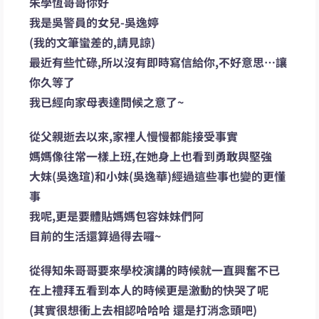
朱學恆哥哥你好
我是吳警員的女兒-吳逸婷
(我的文筆蠻差的,請見諒)
最近有些忙碌,所以沒有即時寫信給你,不好意思…讓
你久等了
我已經向家母表達問候之意了~
從父親逝去以來,家裡人慢慢都能接受事實
媽媽像往常一樣上班,在她身上也看到勇敢與堅強
大妹(吳逸瑄)和小妹(吳逸華)經過這些事也變的更懂
事
我呢,更是要體貼媽媽包容妹妹們阿
目前的生活還算過得去囉~
從得知朱哥哥要來學校演講的時候就一直興奮不已
在上禮拜五看到本人的時候更是激動的快哭了呢
(其實很想衝上去相認哈哈哈 還是打消念頭吧)