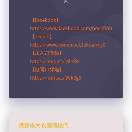
息
【Facebook】
https://www.facebook.com/Geekfirm
【Twitch】
https://www.twitch.tv/otakuarmy2
【加入YT會員】
https://reurl.cc/raleRb​
【訂閱YT頻道】
https://reurl.cc/Q3k0g9​
購賣朱大衣服傳送門