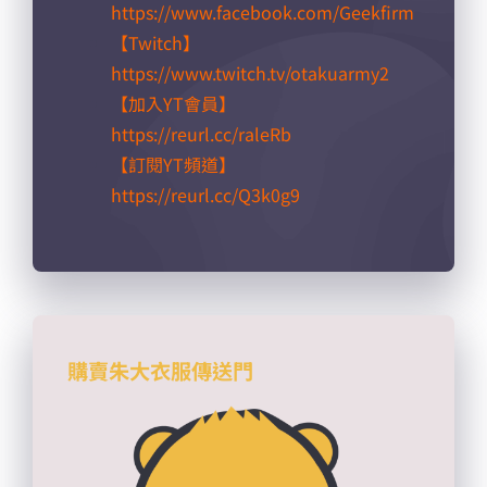
https://www.facebook.com/Geekfirm
【Twitch】
https://www.twitch.tv/otakuarmy2
【加入YT會員】
https://reurl.cc/raleRb​
【訂閱YT頻道】
https://reurl.cc/Q3k0g9​
購賣朱大衣服傳送門