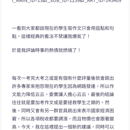
f_MAIN_ID=13&f_SUB_ID=1259&f_ART_ID=145409
一看到大家都說現在的學生寫作文只會用逗點和句
點，這樣經典的看法不禁讓我爆氣了！
於是我評論時事的熱情就燃燒了！
每次一考完大考之或是有個有什麼評量後就會跳出
許多專家來抱怨現在的學生因為網路發達，所以作
文能力降低云云，委實讓人擔心云云，最後的結論
往往就是要加考作文或是要拯救學生之類的。然
後，同時又會有另一群官員跳出來表示國家經濟困
窘，所以各項稅收都要調漲，而且物價也會跟著變
高。今天，我在這裡提出一個新的建議，同時可以