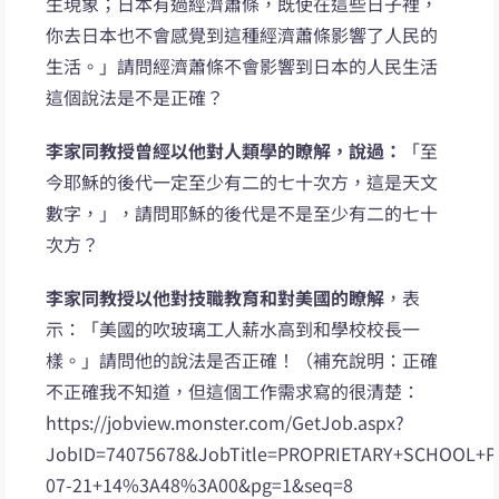
生現象；日本有過經濟蕭條，既使在這些日子裡，
你去日本也不會感覺到這種經濟蕭條影響了人民的
生活。」請問經濟蕭條不會影響到日本的人民生活
這個說法是不是正確？
李家同教授曾經以他對人類學的瞭解，說過：
「至
今耶穌的後代一定至少有二的七十次方，這是天文
數字，」，請問耶穌的後代是不是至少有二的七十
次方？
李家同教授以他對技職教育和對美國的瞭解
，表
示：「美國的吹玻璃工人薪水高到和學校校長一
樣。」請問他的說法是否正確！（補充說明：正確
不正確我不知道，但這個工作需求寫的很清楚：
https://jobview.monster.com/GetJob.aspx?
JobID=74075678&JobTitle=PROPRIETARY+SCHOOL+P
07-21+14%3A48%3A00&pg=1&seq=8