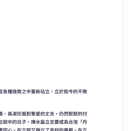
從各種挫敗之中重新站立，立於如今的不敗
瘓，吳淑珍面對摯愛的丈夫，仍然默默的付
在獄中的日子，陳水扁立志要成為台灣「丹
妻同心，在立院又樹立了良好的典範。在立