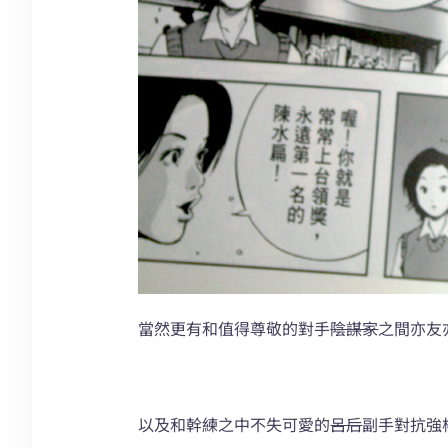
當然更有和值得尊敬的對手
陰謀家
之間亦友
以及和幹練之中不失可愛的
呂后
副手對抗強