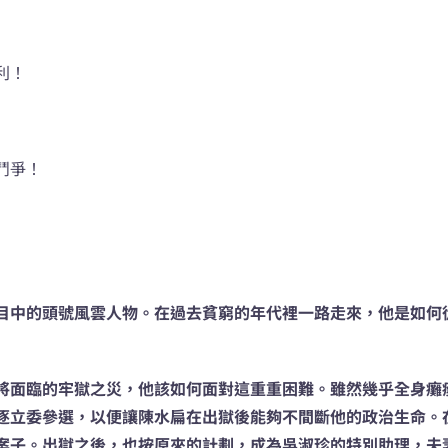
利！
鬥爭！
目中的頭號風雲人物。在過去貧窮的年代裡一路走來，他是如何
將面臨的牢獄之災，他該如何面對這重重困難。雖然幾乎全身癱
逐立委參選，以便讓陳水扁在出獄後能夠不間斷他的政治生命。
案子。出獄之後，也按原來的計劃，成為吳淑珍的特別助理，夫