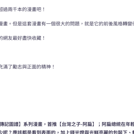
超過兩千本的漫畫吧！
漫畫。但是這套漫畫有一個很大的問題，就是它的前後風格轉變
的網友最好盡快收藏！
充滿了勵志與正面的精神！
名人傳記圖譜】系列漫畫，首推【台灣之子-阿扁】；阿扁總統在
少呢？應該都是看到表面的，加上鎂光燈與光鮮亮麗的包裝下、