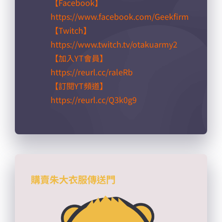
【Facebook】
https://www.facebook.com/Geekfirm
【Twitch】
https://www.twitch.tv/otakuarmy2
【加入YT會員】
https://reurl.cc/raleRb​
【訂閱YT頻道】
https://reurl.cc/Q3k0g9​
購賣朱大衣服傳送門