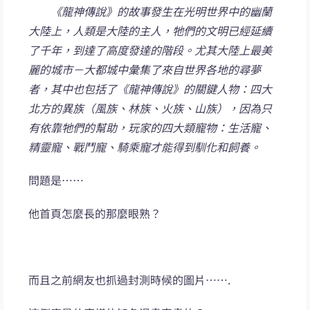
《龍神傳說》的故事發生在光明世界中的幽蘭
大陸上，人類是大陸的主人，牠們的文明已經延續
了千年，到達了高度發達的階段。尤其大陸上最美
麗的城市－大都城中彙集了來自世界各地的尋夢
者，其中也包括了《龍神傳說》的關鍵人物：四大
北方的異族（風族、林族、火族、山族），因為只
有依靠牠們的幫助，玩家的四大類寵物：生活寵、
精靈寵、戰鬥寵、騎乘寵才能得到馴化和飼養。
問題是……
他首頁怎麼長的那麼眼熟？
而且之前網友也抓過封測時候的圖片…….