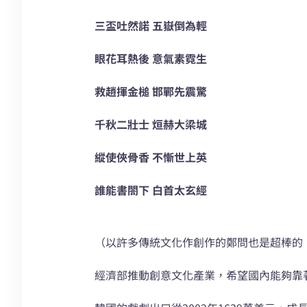
三盃吐然諾 五嶽倒為輕
眼花耳熱後 意氣素霓生
救趙揮金槌 邯鄲先震驚
千秋二壯士 烜赫大梁城
縱使俠骨香 不慚世上英
誰能書閤下 白首太玄經
（以許多傳統文化作創作的鄭問也是超棒的
經濟部推動創意文化產業，希望國內能夠靠