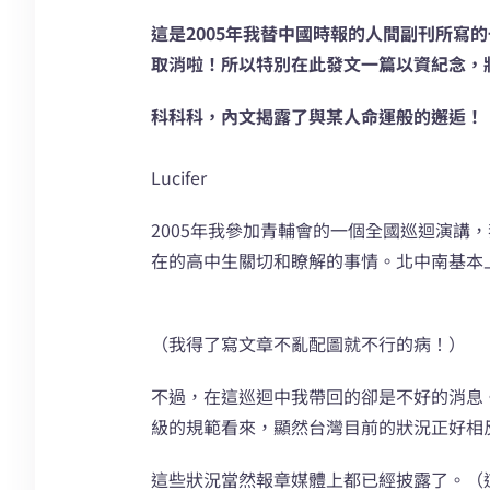
這是2005年我替中國時報的人間副刊所寫
取消啦！所以特別在此發文一篇以資紀念，
科科科，內文揭露了與某人命運般的邂逅！
Lucifer
2005年我參加青輔會的一個全國巡迴演
在的高中生關切和瞭解的事情。北中南基本
（我得了寫文章不亂配圖就不行的病！）
不過，在這巡迴中我帶回的卻是不好的消息
級的規範看來，顯然台灣目前的狀況正好相
這些狀況當然報章媒體上都已經披露了。（