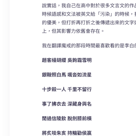
說實話，我自己在高中對於很多文言文的作
時候語感和文法被英文給「污染」的時候，
的優美，但打折再打折之後傳遞出來的文字
上，但其影響力依舊會存在。
我在翻譯魔戒的那段時間最喜歡看的是李白
趙客縵胡纓 吳鉤霜雪明
銀鞍照白馬 颯沓如流星
十步殺一人 千里不留行
事了拂衣去 深藏身與名
閒過信陵飲 脫劍膝前橫
將炙啖朱亥 持觴勸侯贏