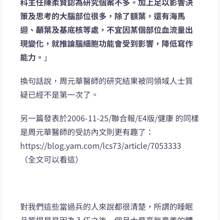
科主任陳柔賢認為研究個案不多。加上足以影響決
策及思考的大腦部位很多，除了額葉，還有海馬
迴、顳葉及基底核等處，不宜因某個部位血流量出
現變化，就推論腦細胞功能會受到影響，降低寫作
能力。
」
換句話說，周元華醫師的研究結果被同領域人士質
疑已經不是第一次了。
另一篇發表於2006-11-25/聯合報/E4版/健康 的同樣
是周元華醫師的受訪內文則更有趣了：
https://blog.yam.com/lcs73/article/7053333
（全文可以看這）
對我們這些當過兵的人來說都很清楚，所謂的睡眠
品質提昇是因為入伍之後一個月大量毫無意義的體