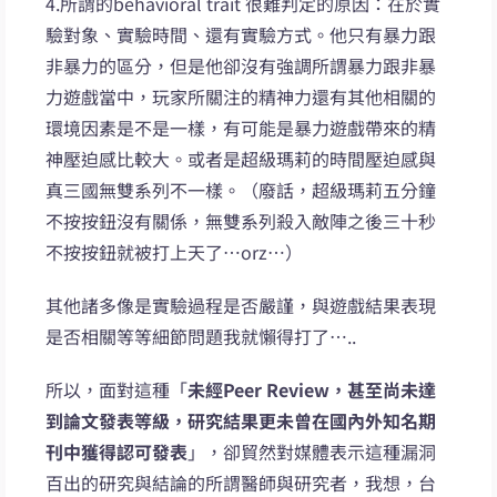
4.所謂的behavioral trait 很難判定的原因：在於實
驗對象、實驗時間、還有實驗方式。他只有暴力跟
非暴力的區分，但是他卻沒有強調所謂暴力跟非暴
力遊戲當中，玩家所關注的精神力還有其他相關的
環境因素是不是一樣，有可能是暴力遊戲帶來的精
神壓迫感比較大。或者是超級瑪莉的時間壓迫感與
真三國無雙系列不一樣。（廢話，超級瑪莉五分鐘
不按按鈕沒有關係，無雙系列殺入敵陣之後三十秒
不按按鈕就被打上天了…orz…）
其他諸多像是實驗過程是否嚴謹，與遊戲結果表現
是否相關等等細節問題我就懶得打了…..
所以，面對這種「
未經Peer Review，甚至尚未達
到論文發表等級，研究結果更未曾在國內外知名期
刊中獲得認可發表
」，卻貿然對媒體表示這種漏洞
百出的研究與結論的所謂醫師與研究者，我想，台