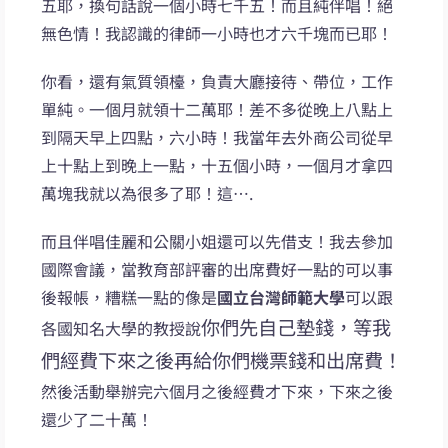
五耶，換句話說一個小時七千五！而且純伴唱！絕
無色情！我認識的律師一小時也才六千塊而已耶！
你看，還有氣質領檯，負責大廳接待、帶位，工作
單純。一個月就領十二萬耶！差不多從晚上八點上
到隔天早上四點，六小時！我當年去外商公司從早
上十點上到晚上一點，十五個小時，一個月才拿四
萬塊我就以為很多了耶！這….
而且伴唱佳麗和公關小姐還可以先借支！我去參加
國際會議，當教育部評審的出席費好一點的可以事
後報帳，糟糕一點的像是
國立台灣師範大學
可以跟
你們先自己墊錢，等我
各國知名大學的教授說
們經費下來之後再給你們機票錢和出席費！
然後活動舉辦完六個月之後經費才下來，下來之後
還少了二十萬！