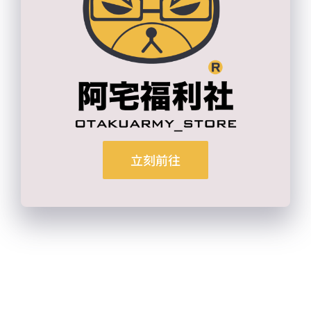
【Facebook】
https://www.facebook.com/Geekfirm
【Twitch】
https://www.twitch.tv/otakuarmy2
【加入YT會員】
https://reurl.cc/raleRb​
【訂閱YT頻道】
https://reurl.cc/Q3k0g9​
購賣朱大衣服傳送門