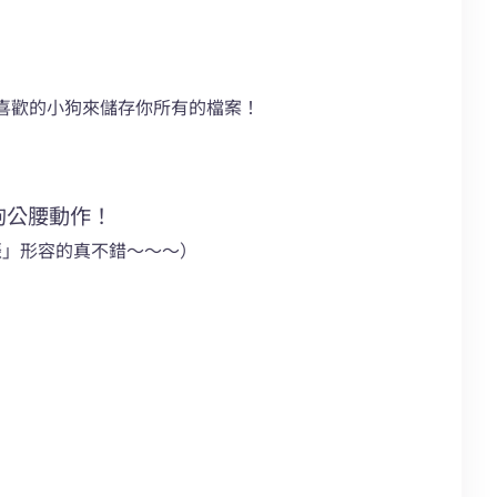
喜歡的小狗來儲存你所有的檔案！
狗公腰動作！
振」形容的真不錯～～～）