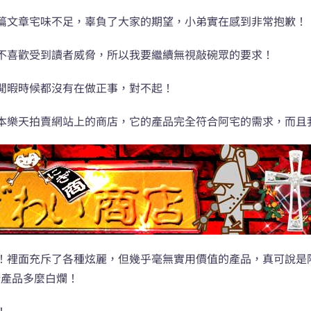
篇文章宅味不足，辜負了大家的期望，小弟實在感到非常抱歉！
不喜歡受到讀者威脅，所以我要繼續無視敲碗眾的要求！
閒暇時候都沒有在做正事，對不起！
本樂天拍賣網站上的商店，它的產品完全符合阿宅的需求，而且
！裡面充斥了各種炫麗，但幾乎毫無實用價值的產品，真可說是
些產品多麼白爛！
！