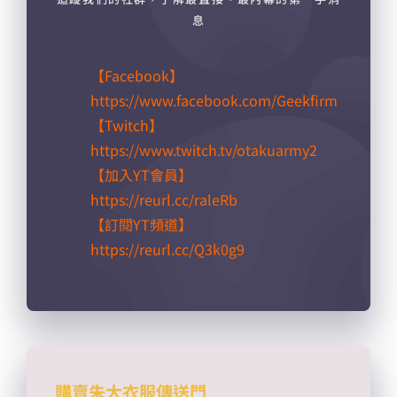
息
【Facebook】
https://www.facebook.com/Geekfirm
【Twitch】
https://www.twitch.tv/otakuarmy2
【加入YT會員】
https://reurl.cc/raleRb​
【訂閱YT頻道】
https://reurl.cc/Q3k0g9​
購賣朱大衣服傳送門