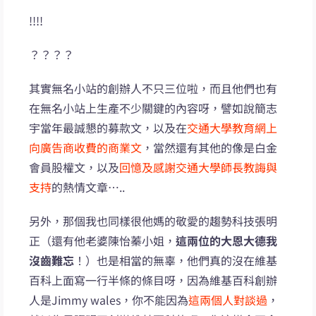
!!!!
？？？？
其實無名小站的創辦人不只三位啦，而且他們也有
在無名小站上生產不少關鍵的內容呀，譬如說簡志
宇當年最誠懇的募款文，以及在
交通大學教育網上
向廣告商收費的商業文
，當然還有其他的像是白金
會員股權文，以及
回憶及感謝交通大學師長教誨與
支持
的熱情文章…..
另外，那個我也同樣很他媽的敬愛的趨勢科技張明
正（還有他老婆陳怡蓁小姐，
這兩位的大恩大德我
沒齒難忘
！）也是相當的無辜，他們真的沒在維基
百科上面寫一行半條的條目呀，因為維基百科創辦
人是Jimmy wales，你不能因為
這兩個人對談過
，