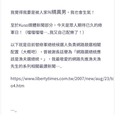
精異男
我覺得我要是被人家叫
，我也會生氣！
至於Kuso媒體新聞部分，今天是眾人期待已久的綠
軍日！（噹噹噹噹…..我又自己配樂了！）
以下就是目前替綠軍總統候選人負責網路競選相關
配置（大概吧），曾被謝長廷譽為「網路選總統應
該是漁夫選總統。」，我最敬愛的網路先進漁夫漁
先生的系列相關最讚新聞…..
https://www.libertytimes.com.tw/2007/new/aug/23/to
o4.htm
…..