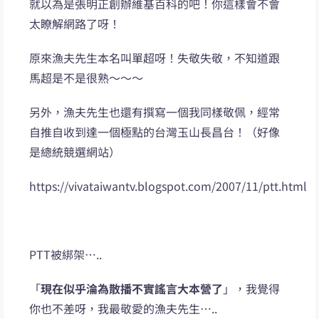
就以為是張明正創辦維基百科的吧！你這樣會不會
太瞭解網路了呀！
原來漁夫先生本名叫單超呀！失敬失敬，不知道跟
馬超是不是很熟～～～
另外，漁夫先生也還有撰寫一個我同樣敬佩，經常
自推自收到達一個極點的台灣玉山長昌台！（好像
是總統競選網站）
https://vivataiwantv.blogspot.com/2007/11/ptt.html
PTT被綁架…..
「
現在似乎淪為散播不實謠言大本營了
」，我覺得
你也不差呀，我最敬愛的漁夫先生…..