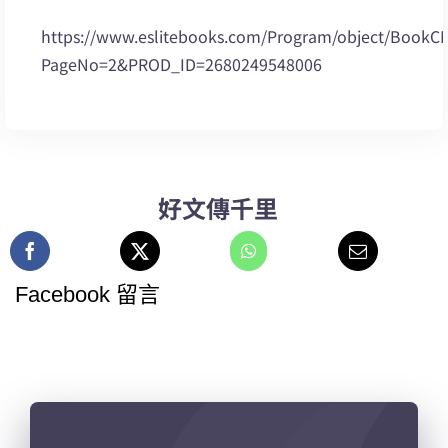
https://www.eslitebooks.com/Program/object/BookC
PageNo=2&PROD_ID=2680249548006
好文傳千里
Facebook 留言