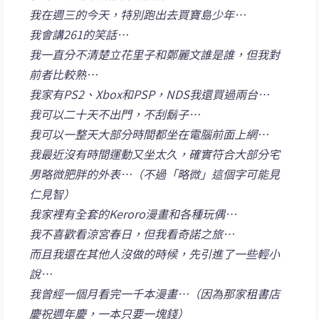
我在週三的今天，特別跑出去買寶島少年…
我會講261的笑話…
我一直分不清楚立花里子和鄭麗文誰是誰，但我對
前者比較熟…
我家有PS2、Xbox和PSP，NDS我還買過兩台…
我可以二十天不出門，不刮鬍子…
我可以一整天大部分時間都坐在電腦前面上網…
我最近沒有時間運動又坐太久，確實符合大部分宅
男略微肥胖的外表…（不過「略微」這個字可能見
仁見智）
我家裡有全套的Keroro漫畫和各種玩偶…
我不喜歡看涼宮春日，但我看奇諾之旅…
而且我還在其他人沒做的時候，先引進了一些輕小
說…
我曾經一個月看完一千本漫畫…（因為那家租書店
慶祝週年慶，一本只要一塊錢）