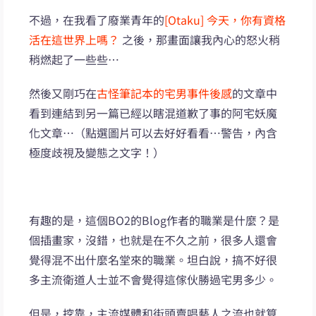
不過，在我看了廢業青年的
[Otaku] 今天，你有資格
活在這世界上嗎？
之後，那畫面讓我內心的怒火稍
稍燃起了一些些…
然後又剛巧在
古怪筆記本的宅男事件後感
的文章中
看到連結到另一篇已經以瞎混道歉了事的阿宅妖魔
化文章…（點選圖片可以去好好看看…警告，內含
極度歧視及變態之文字！）
有趣的是，這個BO2的Blog作者的職業是什麼？是
個插畫家，沒錯，也就是在不久之前，很多人還會
覺得混不出什麼名堂來的職業。坦白說，搞不好很
多主流衛道人士並不會覺得這傢伙勝過宅男多少。
但是，挖靠，主流媒體和街頭賣唱藝人之流也就算