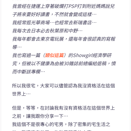
我曾經在捷運上穿著破爛打PSP打到附近媽媽說兒
子將來要好好讀書，不然就會變成這樣…
我經常逛光華商場…也經常去新瑞書店…
我每次去日本必去秋葉原和中野…
我每年都會去東京電玩展，還每年會很認真的寫報
導…
我也寫過一篇（
類似這篇
）的Showgirl經濟學研
究，但被以不健康為由被30雜誌前總編給退稿，憤
而中斷該專欄…
所以我很宅，大家可以儘管認為我沒資格活在這個
世界上…
但是，等等，在討論我有沒有資格活在這個世界上
之前，讓我跟你分享一下…
我這個不是很專心的宅男，除了密集的宅生活之