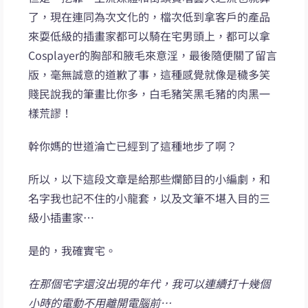
了，現在連同為次文化的，檔次低到拿客戶的產品
來耍低級的插畫家都可以騎在宅男頭上，都可以拿
Cosplayer的胸部和腋毛來意淫，最後隨便關了留言
版，毫無誠意的道歉了事，這種感覺就像是穢多笑
賤民說我的筆畫比你多，白毛豬笑黑毛豬的肉黑一
樣荒謬！
幹你媽的世道淪亡已經到了這種地步了啊？
所以，以下這段文章是給那些爛節目的小編劇，和
名字我也記不住的小龍套，以及文筆不堪入目的三
級小插畫家…
是的，我確實宅。
在那個宅字還沒出現的年代，我可以連續打十幾個
小時的電動不用離開電腦前…