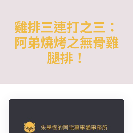
Skip
to
雞排三連打之三：
content
阿弟燒烤之無骨雞
腿排！