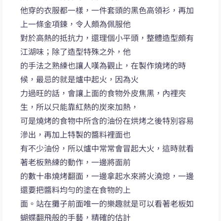
他穿的衣服都一樣，一件套頭的黑色高領衫，再加
上一條金項鍊，令人頗為佩服他
對於高熱的抵抗力，還理個小平頭，整體造型頗有
江湖味；除了造型特殊之外，他
的手法之熟練也讓人嘆為觀止，在製作燒烤的時
候，最忌的就是爐中起火，因為火
力過旺的話，會讓上面的食物外皮焦黑，內裡夾
生，所以只能靠紅熱的炭來加熱，
可是燒烤的食物中所含的油份在烘烤之後特別容易
滲出，再加上特製的醬料裡面也
有不少油份，所以爐中常常會冒起大火，這時就看
著老板熟練的動作，一邊將面前
的數十串燒烤翻面，一邊拿起水來將火澆熄，一邊
還要把醬料均勻的塗在食物的上
面。站在攤子前面唯一的樂趣就是可以看著老板如
蝴蝶翻飛般的手藝，精確的估計