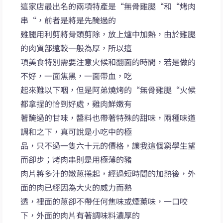
這家店最出名的兩項特產是“無骨雞腿“和“烤肉
串“，前者是將是先醃過的
雞腿用利剪將骨頭剪除，放上爐中加熱，由於雞腿
的肉質部遠較一般為厚，所以這
項美食特別需要注意火候和翻面的時間，若是做的
不好，一面焦黑，一面帶血，吃
起來難以下咽，但是阿弟燒烤的“無骨雞腿“火候
都拿捏的恰到好處，雞肉鮮嫩有
著醃過的甘味，醬料也帶著特殊的甜味，兩種味道
調和之下，真可說是小吃中的極
品，只不過一隻六十元的價格，讓我這個窮學生望
而卻步；烤肉串則是用極薄的豬
肉片將多汁的嫩蔥捲起，經過短時間的加熱後，外
面的肉已經因為大火的威力而熟
透，裡面的蔥卻不帶任何焦味或煙薰味，一口咬
下，外面的肉片有著調味料濃厚的